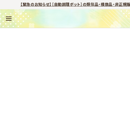
【緊急のお知らせ】［自動調理ポット］の類似品・模倣品・非正規販売