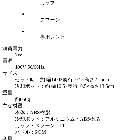
カップ
スプーン
専用レシピ
消費電力
7W
電源
100V 50/60Hz
サイズ
セット時：約 幅14.0×奥行10.5×高さ21.5cm
冷却ポット：約 幅10.5×奥行10.5×高さ13.5cm
重量
約860g
主な材質
本体：ABS樹脂
冷却ポット：アルミニウム・ABS樹脂
カップ・スプーン：PP
パドル：POM
容量