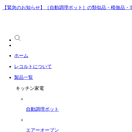
【緊急のお知らせ】［自動調理ポット］の類似品・模倣品・
ホーム
レコルトについて
製品一覧
キッチン家電
自動調理ポット
エアーオーブン