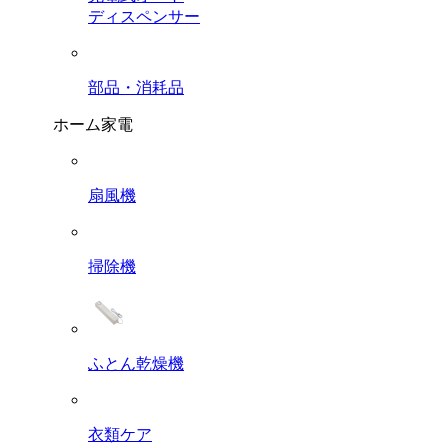
ディスペンサー
部品・消耗品
ホーム家電
扇風機
掃除機
ふとん乾燥機
衣類ケア