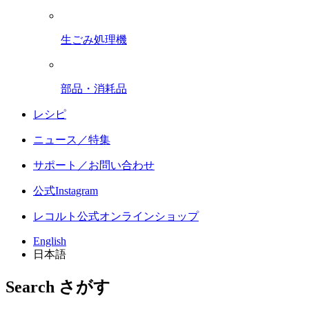
生ごみ処理機
部品・消耗品
レシピ
ニュース／特集
サポート／お問い合わせ
公式Instagram
レコルト公式オンラインショップ
English
日本語
Search
さがす