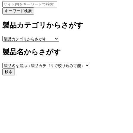
キーワード検索
製品カテゴリからさがす
製品名からさがす
検索