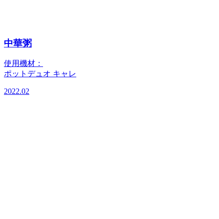
中華粥
使用機材：
ポットデュオ キャレ
2022.02