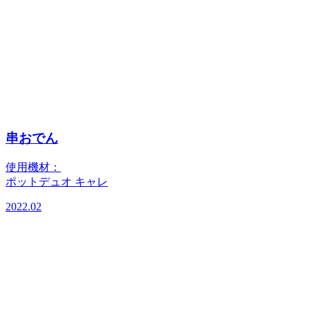
串おでん
使用機材：
ポットデュオ キャレ
2022.02