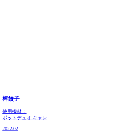
棒餃子
使用機材：
ポットデュオ キャレ
2022.02