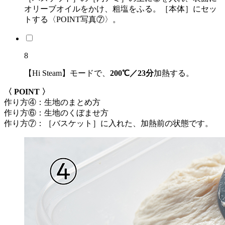
オリーブオイルをかけ、粗塩をふる。［本体］にセッ
トする〈POINT写真⑦〉。
8
【Hi Steam】モードで、
200℃／23分
加熱する。
〈 POINT 〉
作り方④：生地のまとめ方
作り方⑥：生地のくぼませ方
作り方⑦：［バスケット］に入れた、加熱前の状態です。