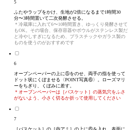
5
ふたやラップをかけ、生地が2倍になるまで1時間30
分〜3時間置いて二次発酵させる。
＊冷蔵庫に入れて6〜10時間置き、ゆっくり発酵させて
もOK。その場合、保存容器やボウルがステンレス製だ
と冷やしすぎになるため、プラスチックやガラス製の
ものを使うのがおすすめです
6
オーブンペーパーの上に⑤をのせ、両手の指を使って
ドット状にくぼませる〈POINT写真⑥〉。ローズマリ
ーをちぎり、くぼみに差す。
＊オーブンペーパーは［バスケット］の蒸気穴をふさ
がないよう、小さく切るか折って使用してください
7
［バスケット］の［内アミ］の上に⑥を入れ、表面に