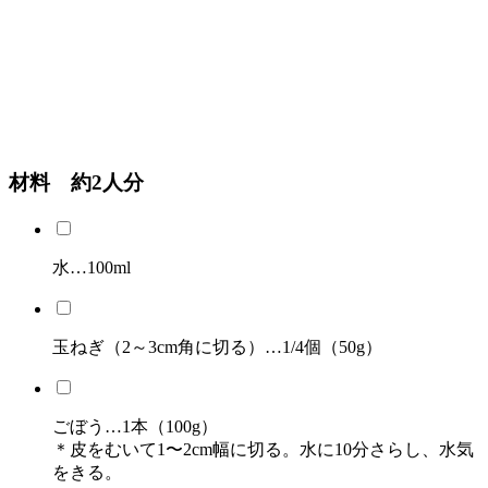
材料 約2人分
水…100ml
玉ねぎ（2～3cm角に切る）…1/4個（50g）
ごぼう…1本（100g）
＊皮をむいて1〜2cm幅に切る。水に10分さらし、水気
をきる。