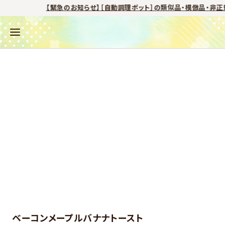
【緊急のお知らせ】［自動調理ポット］の類似品・模倣品・非正
ベーコンメープルバナナトースト