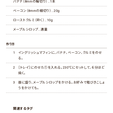
バナナ（8mmの輪切り）…1本
ベーコン（8mmの細切り）…20g
ローストクルミ（砕く）…10g
メープルシロップ…適量
作り方
1
イングリッシュマフィンに、バナナ、ベーコン、クルミをのせ
る。
2
［トレイ］にのせた①を入れる。230℃にセットして、６分ほど
焼く。
3
器に盛り、メープルシロップをかける。お好みで粗びきこしょ
うをかけても。
関連するタグ