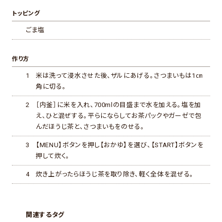
トッピング
ごま塩
作り方
1
米は洗って浸水させた後、ザルにあげる。さつまいもは1㎝
角に切る。
2
［内釜］に米を入れ、700mlの目盛まで水を加える。塩を加
え、ひと混ぜする。平らにならしてお茶パックやガーゼで包
んだほうじ茶と、さつまいもをのせる。
3
【MENU】ボタンを押し【おかゆ】を選び、【START】ボタンを
押して炊く。
4
炊き上がったらほうじ茶を取り除き、軽く全体を混ぜる。
関連するタグ