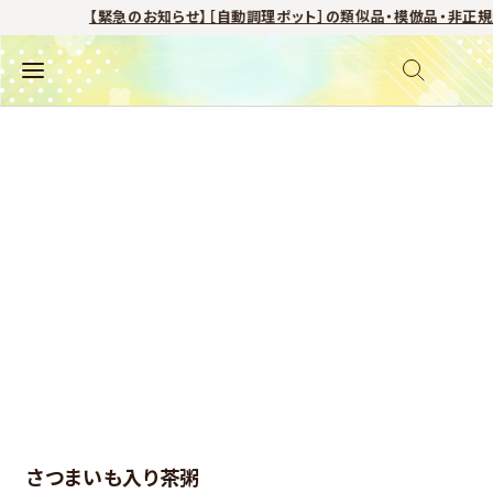
【緊急のお知らせ】［自動調理ポット］の類似品・模倣品・非正規
さつまいも入り茶粥