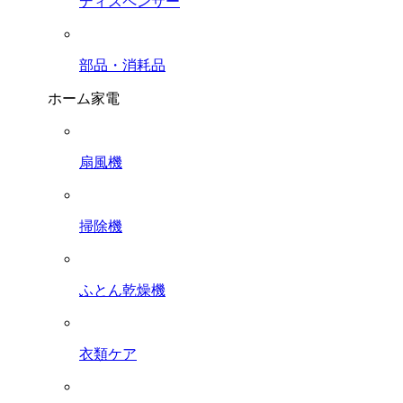
ディスペンサー
部品・消耗品
ホーム家電
扇風機
掃除機
ふとん乾燥機
衣類ケア