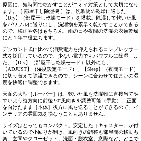
原因に。短時間で乾かすことがニオイ対策として大切になり
ます。［ 部屋干し除湿機 ］は、洗濯物の乾燥に適した
【Dry】（部屋干し乾燥モード）を搭載。除湿して乾いた風
をパワフルに送り出し、洗濯物を素早く乾かすことができる
ので、梅雨や冬はもちろん、雨の日や夜間の洗濯の衣類乾燥
にと１年中役立ちます。
デシカント式に比べて消費電力を抑えられるコンプレッサー
式を採用しているので、少ない電力でもパワフルに除湿。ま
た、【Dry】（部屋干し乾燥モード）以外にも、
【ADJUST】（湿度設定モード）、【Sleep】（夜間モード）
に切り替えて除湿できるので、シーンに合わせて住まいの湿
度を快適に調整できます。
天面の大型［ルーバー］は、乾いた風を洗濯物に直接当てや
すいよう縦方向に前後 90°風向きを調整可能（手動）。正面
を向けたまま［本体］後方に風を送ることができるので、イ
ンテリアの雰囲気を損なうこともありません。
サイズはとってもコンパクト。安定した［キャスター］が付
いているので小回りが利き、風向きの調整も部屋間の移動も
楽。玄関やクローゼット、洗面・脱衣室、窓際など、どこで