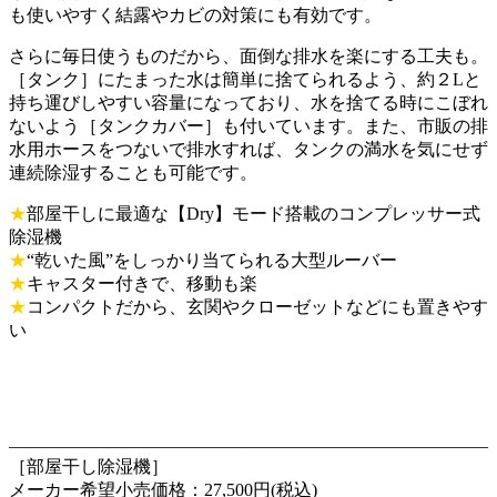
も使いやすく結露やカビの対策にも有効です。
さらに毎日使うものだから、面倒な排水を楽にする工夫も。
［タンク］にたまった水は簡単に捨てられるよう、約２Lと
持ち運びしやすい容量になっており、水を捨てる時にこぼれ
ないよう［タンクカバー］も付いています。また、市販の排
水用ホースをつないで排水すれば、タンクの満水を気にせず
連続除湿することも可能です。
★
部屋干しに最適な【Dry】モード搭載のコンプレッサー式
除湿機
★
“乾いた風”をしっかり当てられる大型ルーバー
★
キャスター付きで、移動も楽
★
コンパクトだから、玄関やクローゼットなどにも置きやす
い
—————————————–—————————————–
［部屋干し除湿機］
メーカー希望小売価格：27,500円(税込)