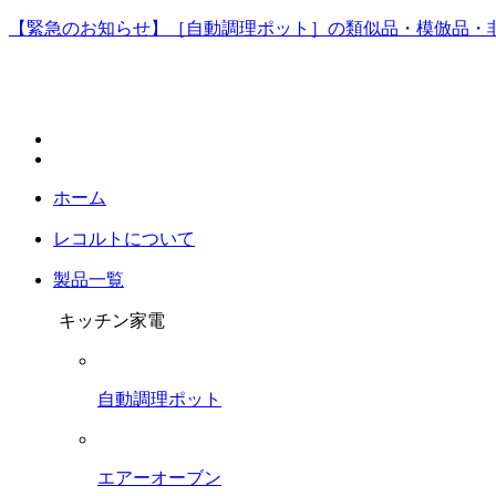
【緊急のお知らせ】［自動調理ポット］の類似品・模倣品・
ホーム
レコルトについて
製品一覧
キッチン家電
自動調理ポット
エアーオーブン