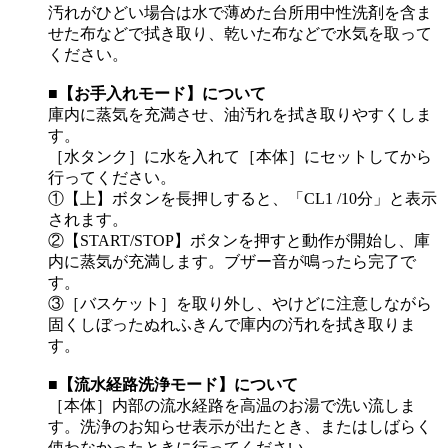
汚れがひどい場合は水で薄めた台所用中性洗剤を含ま
せた布などで拭き取り、乾いた布などで水気を取って
ください。
■【お手入れモード】について
庫内に蒸気を充満させ、油汚れを拭き取りやすくしま
す。
［水タンク］に水を入れて［本体］にセットしてから
行ってください。
①【上】ボタンを長押しすると、「CL1 /10分」と表示
されます。
②【START/STOP】ボタンを押すと動作が開始し、庫
内に蒸気が充満します。ブザー音が鳴ったら完了で
す。
③［バスケット］を取り外し、やけどに注意しながら
固くしぼったぬれふきんで庫内の汚れを拭き取りま
す。
■【流水経路洗浄モード】について
［本体］内部の流水経路を高温のお湯で洗い流しま
す。洗浄のお知らせ表示が出たとき、またはしばらく
使わなかったときに行ってください。