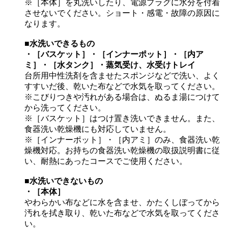
※［本体］を丸洗いしたり、電源プラグに水分を付着
させないでください。ショート・感電・故障の原因に
なります。
■水洗いできるもの
・［バスケット］・［インナーポット］・［内ア
ミ］・［水タンク］・蒸気受け、水受けトレイ
台所用中性洗剤を含ませたスポンジなどで洗い、よく
すすいだ後、乾いた布などで水気を取ってください。
※こびりつきや汚れがある場合は、ぬるま湯につけて
から洗ってください。
※［バスケット］はつけ置き洗いできません。また、
食器洗い乾燥機にも対応していません。
※［インナーポット］・［内アミ］のみ、食器洗い乾
燥機対応。お持ちの食器洗い乾燥機の取扱説明書に従
い、耐熱にあったコースでご使用ください。
■水洗いできないもの
・［本体］
やわらかい布などに水を含ませ、かたくしぼってから
汚れを拭き取り、乾いた布などで水気を取ってくださ
い。