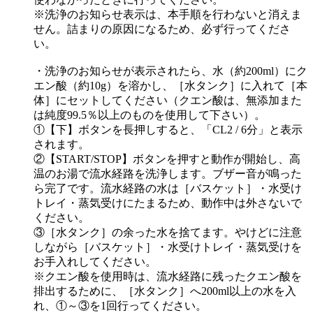
※洗浄のお知らせ表示は、本手順を行わないと消えま
せん。詰まりの原因になるため、必ず行ってくださ
い。
・洗浄のお知らせが表示されたら、水（約200ml）にク
エン酸（約10g）を溶かし、［水タンク］に入れて［本
体］にセットしてください（クエン酸は、無添加また
は純度99.5％以上のものを使用して下さい）。
①【下】ボタンを長押しすると、「CL2 / 6分」と表示
されます。
②【START/STOP】ボタンを押すと動作が開始し、高
温のお湯で流水経路を洗浄します。ブザー音が鳴った
ら完了です。流水経路の水は［バスケット］・水受け
トレイ・蒸気受けにたまるため、動作中は外さないで
ください。
③［水タンク］の余った水を捨てます。やけどに注意
しながら［バスケット］・水受けトレイ・蒸気受けを
お手入れしてください。
※クエン酸を使用時は、流水経路に残ったクエン酸を
排出するために、［水タンク］へ200ml以上の水を入
れ、①～③を1回行ってください。