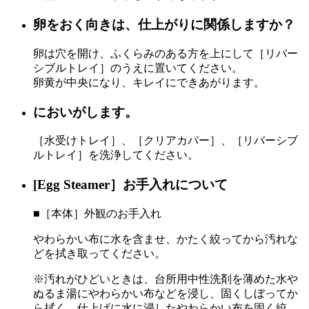
卵をおく向きは、仕上がりに関係しますか？
卵は穴を開け、ふくらみのある方を上にして［リバー
シブルトレイ］のうえに置いてください。
卵黄が中央になり、キレイにで
きあがります。
においがします。
［水受けトレイ］、［クリアカバー］、［リバーシブ
ルトレイ］を洗浄してください。
[Egg Steamer］お手入れについて
■［本体］外観のお手入れ
やわらかい布に水を含ませ、かたく絞ってから汚れな
どを拭き取ってください。
※汚れがひどいときは、台所用中性洗剤を薄めた水や
ぬるま湯にやわらかい布などを浸し、固くしぼってか
ら拭く。仕上げに水に浸したやわらかい布を固く絞