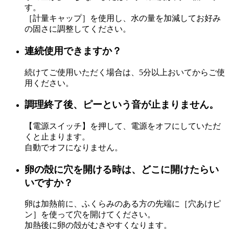
す。
［計量キャップ］
を使用し、
水の量を加減してお好み
の固さに調整して
ください。
連続使用できますか？
続けてご使用いただく場合は、
5分以上おいてから
ご使
用ください。
調理終了後、ピーという音が止まりません。
【電源スイッチ】を押して、電源をオフに
していただ
くと止まります。
自動でオフになりません。
卵の殻に穴を開ける時は、どこに開けたらい
いですか？
卵は加熱前に、
ふくらみのある方
の先端に
［穴あけピ
ン］を
使って穴を開けてください。
加熱
後に卵の殻が
むき
やすくなります。