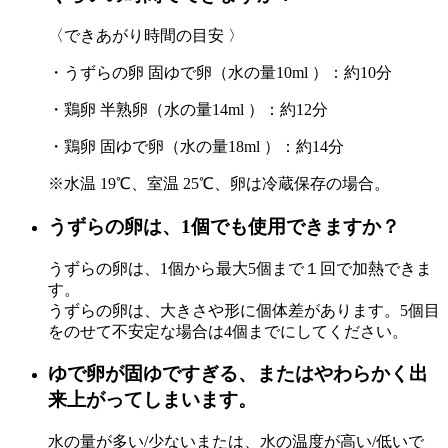
〈できあがり時間の目安 〉
・うずらの卵 固ゆで卵（水の量10ml ）：約10分
・鶏卵 半熟卵（水の量14ml ）：約12分
・鶏卵 固ゆで卵（水の量18ml ）：約14分
※水温 19℃、室温 25℃、卵は冷蔵保存の場合。
うずらの卵は、1個でも使用できますか？
うずらの卵は、
1個から最大5個まで１回で加熱できま
す。
うずらの卵は、大きさや形に個体差があります。5個目
をのせて不安定な場合は4個まで
に
してください。
ゆで卵が固ゆですぎる、またはやわらかく出
来上がってしまいます。
水の量が多い/少ないまたは、水の温度が
高い/低い
で