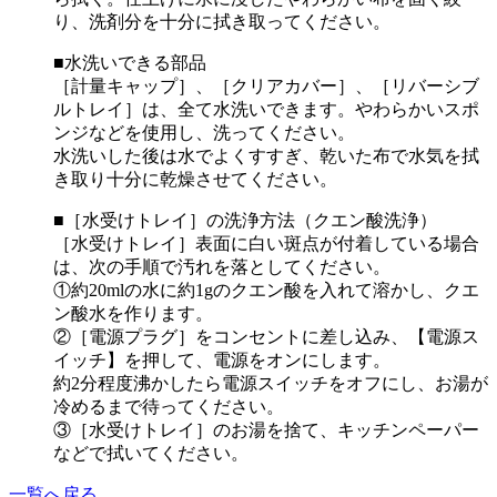
り、洗剤分を十分に拭き取ってください。
■水洗いできる部品
［計量キャップ］、［クリアカバー］、［リバーシブ
ルトレイ］は、全て水洗いできます。やわらかいスポ
ンジなどを使用し、洗ってください。
水洗いした後は水でよくすすぎ、乾いた布で水気を拭
き取り十分に乾燥させてください。
■［水受けトレイ］の洗浄方法（クエン酸洗浄）
［水受けトレイ］表面に白い斑点が付着している場合
は、次の手順で汚れを落として
ください
。
①約20mlの水に約1gのクエン酸を入れて溶かし、クエ
ン酸水を
作ります
。
②［電源プラグ］をコンセントに差し込み、【電源ス
イッチ】を押して、電源をオン
にします
。
約2分程度沸かしたら電源スイッチをオフにし、お湯が
冷めるまで待ってください。
③［水受けトレイ］のお湯を捨て、キッチンペーパー
などで拭い
てください
。
一覧へ戻る