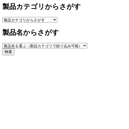
製品カテゴリからさがす
製品名からさがす
検索