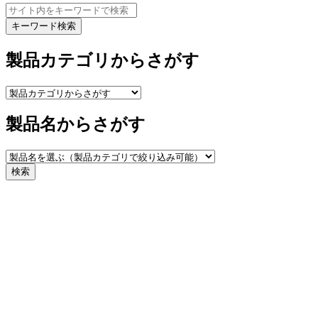
キーワード検索
製品カテゴリからさがす
製品名からさがす
検索