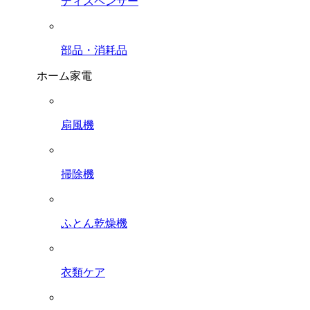
ディスペンサー
部品・消耗品
ホーム家電
扇風機
掃除機
ふとん乾燥機
衣類ケア