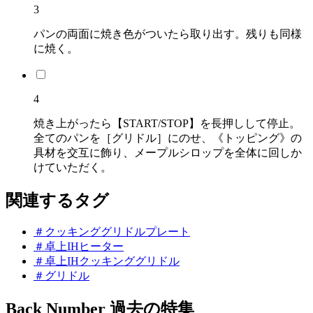
3
パンの両面に焼き色がついたら取り出す。残りも同様
に焼く。
4
焼き上がったら【START/STOP】を長押しして停止。
全てのパンを［グリドル］にのせ、《トッピング》の
具材を交互に飾り、メープルシロップを全体に回しか
けていただく。
関連するタグ
＃クッキンググリドルプレート
＃卓上IHヒーター
＃卓上IHクッキンググリドル
＃グリドル
Back Number
過去の特集