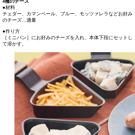
4種のチーズ
●材料
チェダー、カマンベール、ブルー、モッツァレラなどお好み
のチーズ…適量
●作り方
［ミニパン］にお好みのチーズを入れ、本体下段にセットし
て溶かす。