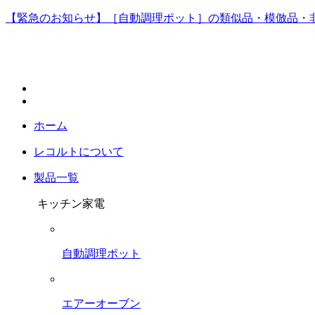
【緊急のお知らせ】［自動調理ポット］の類似品・模倣品・
ホーム
レコルトについて
製品一覧
キッチン家電
自動調理ポット
エアーオーブン