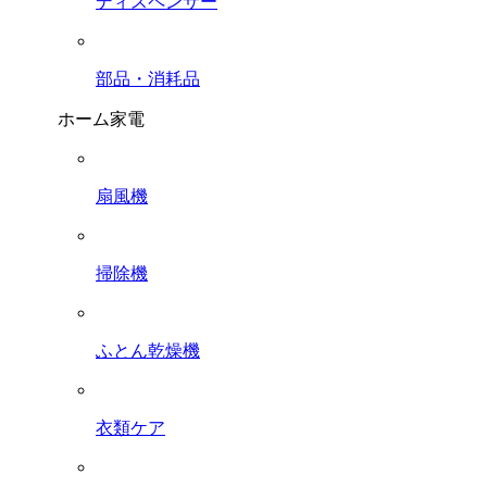
ディスペンサー
部品・消耗品
ホーム家電
扇風機
掃除機
ふとん乾燥機
衣類ケア