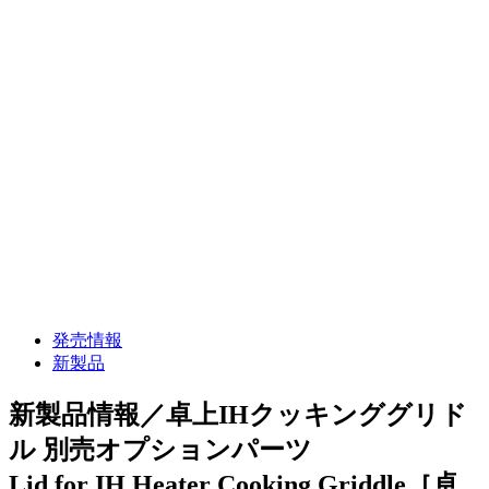
発売情報
新製品
新製品情報／卓上IHクッキンググリド
ル 別売オプションパーツ
Lid for IH Heater Cooking Griddle［卓