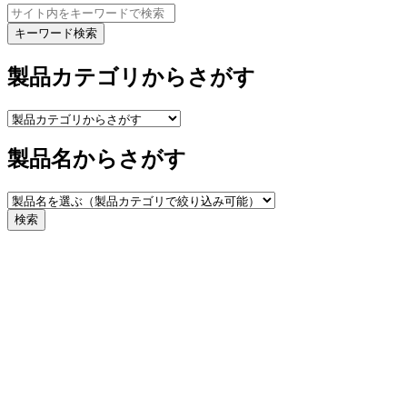
キーワード検索
製品カテゴリからさがす
製品名からさがす
検索