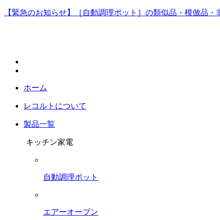
【緊急のお知らせ】［自動調理ポット］の類似品・模倣品・
ホーム
レコルトについて
製品一覧
キッチン家電
自動調理ポット
エアーオーブン