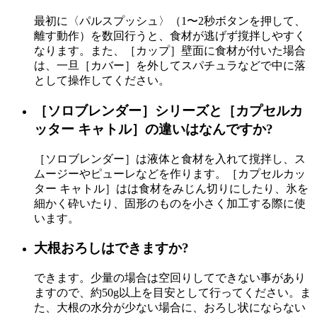
最初に〈パルスプッシュ〉（1〜2秒ボタンを押して、
離す動作）を数回行うと、食材が逃げず撹拌しやすく
なります。また、［カップ］壁面に食材が付いた場合
は、一旦［カバー］を外してスパチュラなどで中に落
として操作してください。
［ソロブレンダー］シリーズと［カプセルカ
ッター キャトル］の違いはなんですか?
［ソロブレンダー］は液体と食材を入れて撹拌し、ス
ムージーやピューレなどを作ります。［カプセルカッ
ター キャトル］はは食材をみじん切りにしたり、氷を
細かく砕いたり、固形のものを小さく加工する際に使
います。
大根おろしはできますか?
できます。少量の場合は空回りしてできない事があり
ますので、約50g以上を目安として行ってください。ま
た、大根の水分が少ない場合に、おろし状にならない