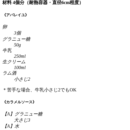
材料 4個分
（耐熱容器・直径6cm程度）
《アパレイユ》
卵
3個
グラニュー糖
50g
牛乳
250ml
生クリーム
100ml
ラム酒
小さじ2
＊苦手な場合、牛乳小さじ2でもOK
《カラメルソース》
【A】グラニュー糖
大さじ3
【A】水