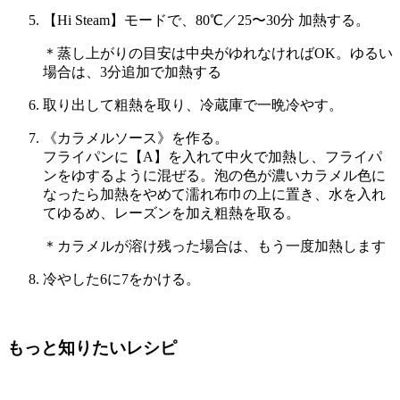
【Hi Steam】モードで、80℃／25〜30分 加熱する。
＊蒸し上がりの目安は中央がゆれなければOK。ゆるい
場合は、3分追加で加熱する
取り出して粗熱を取り、冷蔵庫で一晩冷やす。
《カラメルソース》を作る。
フライパンに【A】を入れて中火で加熱し、フライパ
ンをゆするように混ぜる。泡の色が濃いカラメル色に
なったら加熱をやめて濡れ布巾の上に置き、水を入れ
てゆるめ、レーズンを加え粗熱を取る。
＊カラメルが溶け残った場合は、もう一度加熱します
冷やした
6
に
7
をかける。
もっと知りたいレシピ