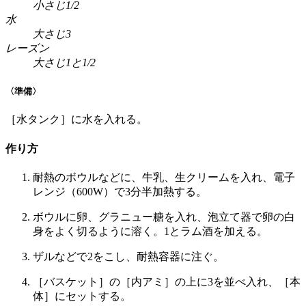
小さじ1/2
水
大さじ3
レーズン
大さじ1と1/2
〈準備〉
［水タンク］に水を入れる。
作り方
耐熱のボウルなどに、牛乳、生クリームを入れ、電子
レンジ（600W）で3分半加熱する。
ボウルに卵、グラニュー糖を入れ、泡立て器で卵の白
身をよく切るように溶く。1とラム酒を加える。
ザルなどで
2
をこし、耐熱容器に注ぐ。
［バスケット］の［内アミ］の上に
3
を並べ入れ、［本
体］にセットする。