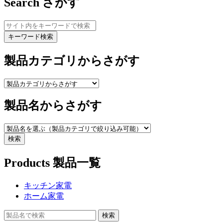
Search
さがす
キーワード検索
製品カテゴリからさがす
製品名からさがす
検索
Products
製品一覧
キッチン家電
ホーム家電