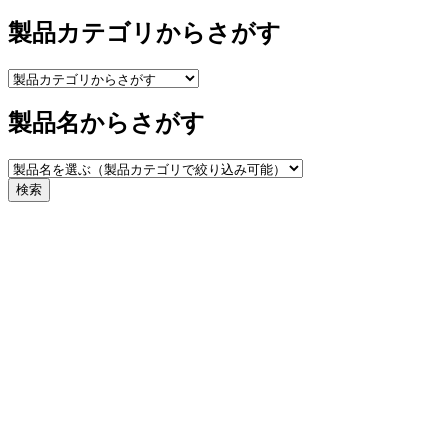
製品カテゴリからさがす
製品名からさがす
検索