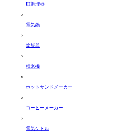
IH調理器
電気鍋
炊飯器
精米機
ホットサンドメーカー
コーヒーメーカー
電気ケトル