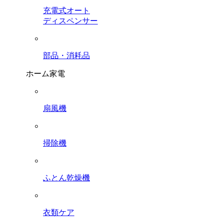
充電式オート
ディスペンサー
部品・消耗品
ホーム家電
扇風機
掃除機
ふとん乾燥機
衣類ケア