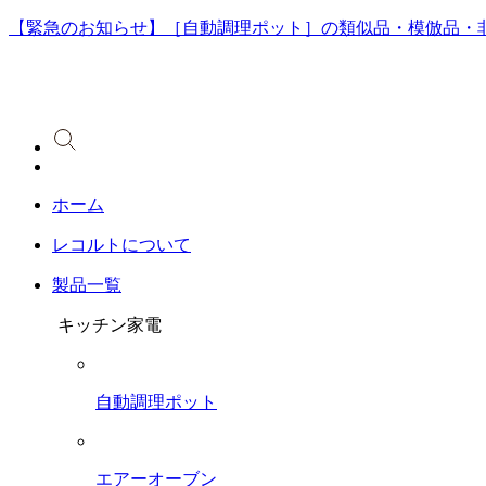
【緊急のお知らせ】［自動調理ポット］の類似品・模倣品・
ホーム
レコルトについて
製品一覧
キッチン家電
自動調理ポット
エアーオーブン